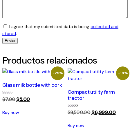
I agree that my submitted data is being
collected and
stored
.
Productos relacionados
-29%
-18%
Glass milk bottle with cork
Compact utility farm
tractor
Valorado
$
7
.
00
$
5
.
00
con
5.00
de 5
Valorado
$
8,500
.
00
$
6,999
.
00
Buy now
con
5.00
de 5
Buy now