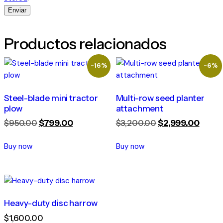
Productos relacionados
-16%
-6%
Steel-blade mini tractor
Multi-row seed planter
plow
attachment
$
950
.
00
$
799
.
00
$
3,200
.
00
$
2,999
.
00
Buy now
Buy now
Heavy-duty disc harrow
$
1,600
.
00