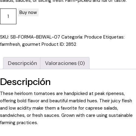
salads, sauces, or slicing fresh. Farm-picked and full of taste.
Buy now
SKU:
SB-FORMA-BEIWAL-07
Categoría:
Produce
Etiquetas:
farmfresh
,
gourmet
Product ID:
2852
Descripción
Valoraciones (0)
Descripción
These heirloom tomatoes are handpicked at peak ripeness,
offering bold flavor and beautiful marbled hues. Their juicy flesh
and low acidity make them a favorite for caprese salads,
sandwiches, or fresh sauces. Grown with care using sustainable
farming practices.