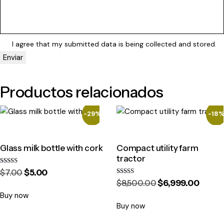
I agree that my submitted data is being
collected and stored
.
Productos relacionados
-29%
-18
Glass milk bottle with cork
Compact utility farm
tractor
Valorado
$
7
.
00
$
5
.
00
con
Valorado
$
8,500
.
00
$
6,999
.
00
5.00
con
de 5
5.00
Buy now
de 5
Buy now