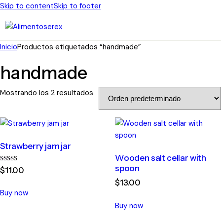
Skip to content
Skip to footer
Inicio
Productos etiquetados “handmade”
handmade
Mostrando los 2 resultados
Strawberry jam jar
Wooden salt cellar with
spoon
Valorado
$
11
.
00
con
5.00
$
13
.
00
de 5
Buy now
Buy now