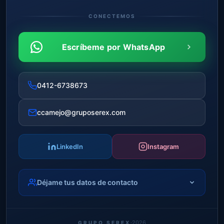
CONECTEMOS
Escríbeme por WhatsApp
0412-6738673
ccamejo@gruposerex.com
LinkedIn
Instagram
Déjame tus datos de contacto
·
2026
GRUPO SEREX